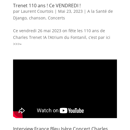
Trenet 110 ans ! Ce VENDREDI !
par
Laurent Courtois
|
Mai 23, 2023
|
A la Santé de
Django
,
chanson
,
Concerts
Ce vendredi 26 mai 2023 on fête les 110 ans de
Charles Trenet !A l’Atrium du Fontanil, c’est par ici
>>>•
Interview France Bleu Isère Concert Charles