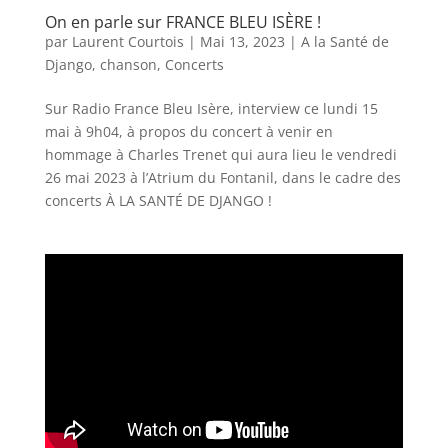
On en parle sur FRANCE BLEU ISÈRE !
par
Laurent Courtois
|
Mai 13, 2023
|
A la Santé de
Django
,
chanson
,
Concerts
Sur Radio France Bleu Isère, interview ce lundi 15
mai à 9h04, à propos du concert à venir en
hommage à Charles Trenet qui aura lieu le vendredi
26 mai 2023 à l’Atrium du Fontanil, dans le cadre des
concerts À LA SANTÉ DE DJANGO !