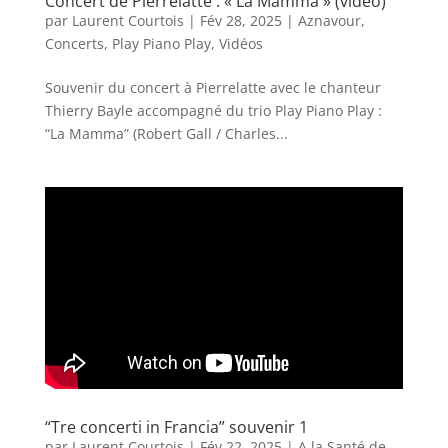
Concert de Pierrelatte : « La Mamma » (vidéo)
par
Laurent Courtois
|
Fév 28, 2025
|
Aznavour
,
Concerts
,
Play Piano Play
,
Vidéos
Souvenir du concert à Pierrelatte avec le chanteur
Thierry Bayle accompagné du trio Play Piano Play :
“La Mamma” (Robert Gall / Charles...
“Tre concerti in Francia” souvenir 1
par
Laurent Courtois
|
Fév 22, 2025
|
A la Santé de