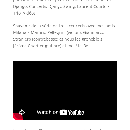
Django
,
Concerts
,
Django Swing
,
Laurent Courtois
Trio
,
Vidéos
Souvenir de la série de trois concerts avec mes amis
Milanais Martino Pellegrini (violon), Gianmarco
Straniero (contrebasse) et nous les grenoblois :
Jérôme Chartier (guitare) et moi ! Ici 3e...