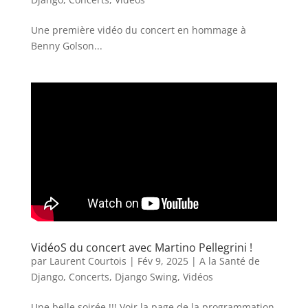
Une première vidéo du concert en hommage à
Benny Golson...
VidéoS du concert avec Martino Pellegrini !
par
Laurent Courtois
|
Fév 9, 2025
|
A la Santé de
Django
,
Concerts
,
Django Swing
,
Vidéos
Une belle soirée !!! Voir la page de la programmation