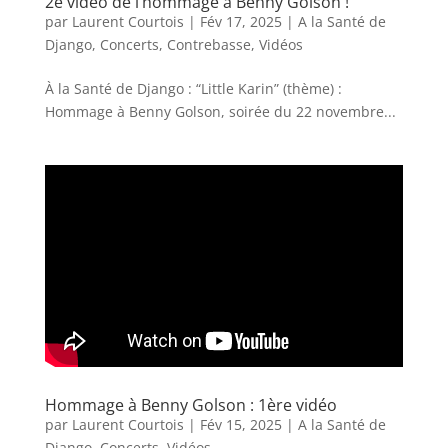
2e vidéo de l’hommage à Benny Golson !
par
Laurent Courtois
|
Fév 17, 2025
|
A la Santé de
Django
,
Concerts
,
Contrebasse
,
Vidéos
À la Santé de Django : “Little Karin” (thème) :
Hommage à Benny Golson, soirée du 22 novembre...
Hommage à Benny Golson : 1ère vidéo
par
Laurent Courtois
|
Fév 15, 2025
|
A la Santé de
Django
,
Concerts
,
Vidéos