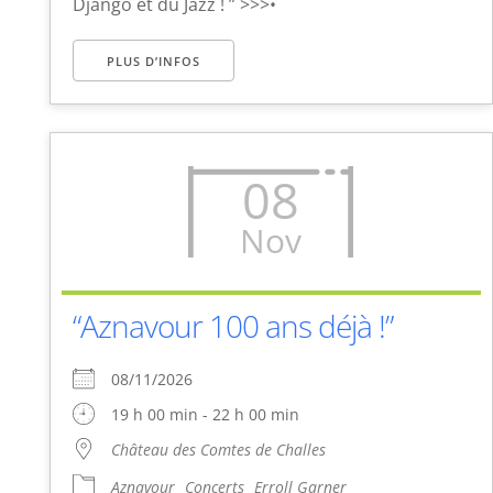
Django et du Jazz ! ” >>>•
PLUS D’INFOS
08
Nov
“Aznavour 100 ans déjà !”
08/11/2026
19 h 00 min - 22 h 00 min
Château des Comtes de Challes
Aznavour
Concerts
Erroll Garner