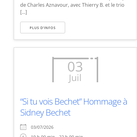
de Charles Aznavour, avec Thierry B. et le trio
[...]
PLUS D’INFOS
03
Juil
“Si tu vois Bechet” Hommage à
Sidney Bechet
03/07/2026
19 h 00 min - 22 h 00 min