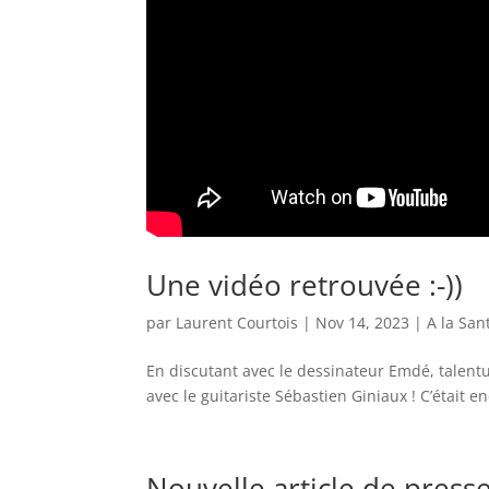
Une vidéo retrouvée :-))
par
Laurent Courtois
|
Nov 14, 2023
|
A la San
En discutant avec le dessinateur Emdé, talentu
avec le guitariste Sébastien Giniaux ! C’était 
Nouvelle article de presse