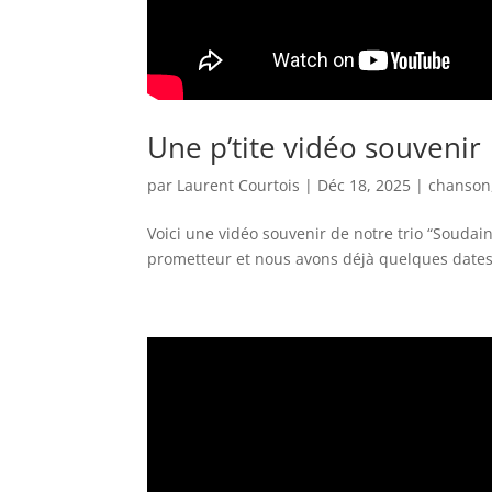
Une p’tite vidéo souvenir
par
Laurent Courtois
|
Déc 18, 2025
|
chanson
Voici une vidéo souvenir de notre trio “Souda
prometteur et nous avons déjà quelques dates 