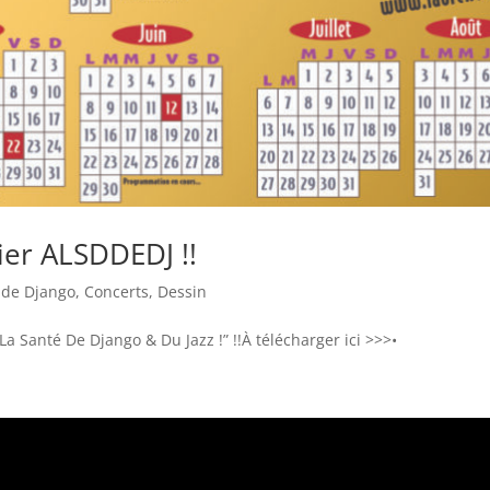
ier ALSDDEDJ !!
 de Django
,
Concerts
,
Dessin
 Santé De Django & Du Jazz !” !!À télécharger ici >>>•