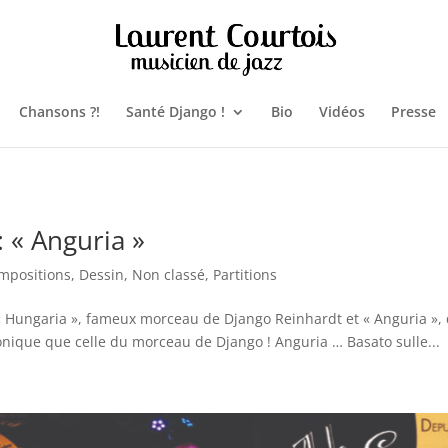
Chansons ?!
Santé Django !
Bio
Vidéos
Presse
 « Anguria »
mpositions
,
Dessin
,
Non classé
,
Partitions
Hungaria », fameux morceau de Django Reinhardt et « Anguria », qui
ique que celle du morceau de Django ! Anguria … Basato sulle...