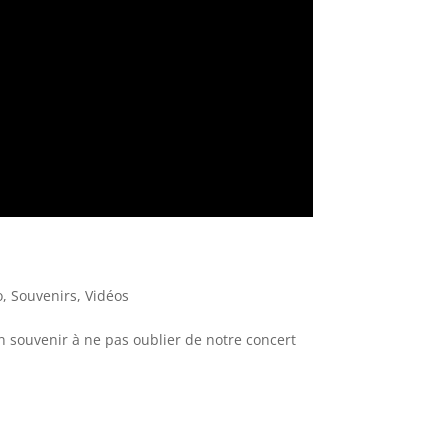
o
,
Souvenirs
,
Vidéos
n souvenir à ne pas oublier de notre concert