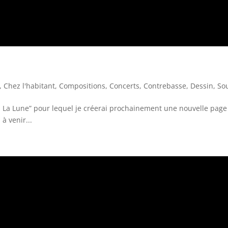
,
Chez l'habitant
,
Compositions
,
Concerts
,
Contrebasse
,
Dessin
,
So
in La Lune” pour lequel je créerai prochainement une nouvelle page
à venir...