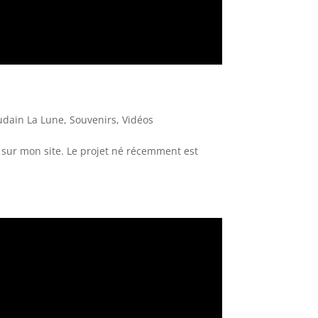
udain La Lune
,
Souvenirs
,
Vidéos
 sur mon site. Le projet né récemment est