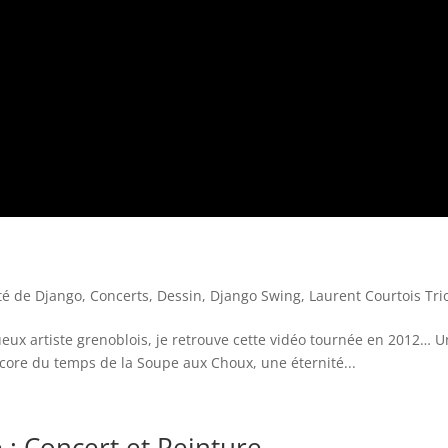
té de Django
,
Concerts
,
Dessin
,
Django Swing
,
Laurent Courtois Tri
eux artiste grenoblois, je retrouve cette vidéo tournée en 2012… U
encore du temps de la Soupe aux Choux, une éternité...
 : Concert et Peinture