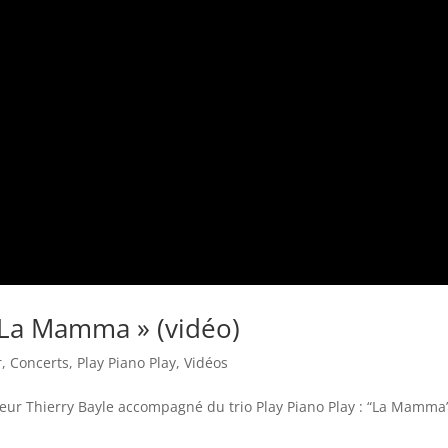
« La Mamma » (vidéo)
r
,
Concerts
,
Play Piano Play
,
Vidéos
teur Thierry Bayle accompagné du trio Play Piano Play : “La Mamma” 