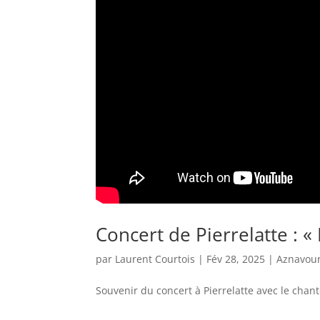
Concert de Pierrelatte : 
par
Laurent Courtois
|
Fév 28, 2025
|
Aznavou
Souvenir du concert à Pierrelatte avec le chan