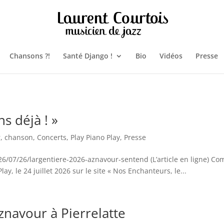
Chansons ?!
Santé Django !
Bio
Vidéos
Presse
s déjà ! »
r
,
chanson
,
Concerts
,
Play Piano Play
,
Presse
/07/26/largentiere-2026-aznavour-sentend (L’article en ligne) Co
Play, le 24 juillet 2026 sur le site « Nos Enchanteurs, le...
navour à Pierrelatte