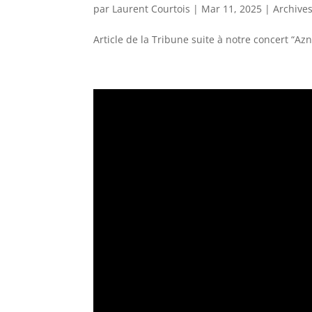
par
Laurent Courtois
|
Mar 11, 2025
|
Archive
Article de la Tribune suite à notre concert “Az