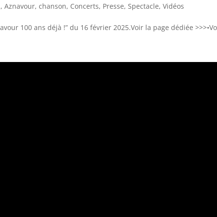
s
,
Aznavour
,
chanson
,
Concerts
,
Presse
,
Spectacle
,
Vidéos
navour 100 ans déjà !” du 16 février 2025.Voir la page dédiée >>>•Vo