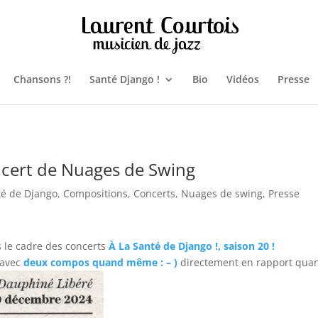
Chansons ?!
Santé Django !
Bio
Vidéos
Presse
ncert de Nuages de Swing
té de Django
,
Compositions
,
Concerts
,
Nuages de swing
,
Presse
 le cadre des concerts
À La Santé de Django !, saison 20 !
 avec
deux compos quand même : – )
directement en rapport qua