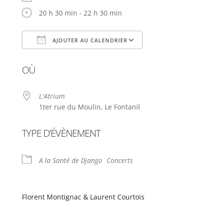
20 h 30 min - 22 h 30 min
AJOUTER AU CALENDRIER
Télécharger ICS
Calendrier Google
OÙ
L'Atrium
1ter rue du Moulin, Le Fontanil
TYPE D’ÉVÈNEMENT
A la Santé de Django
Concerts
Florent Montignac & Laurent Courtois