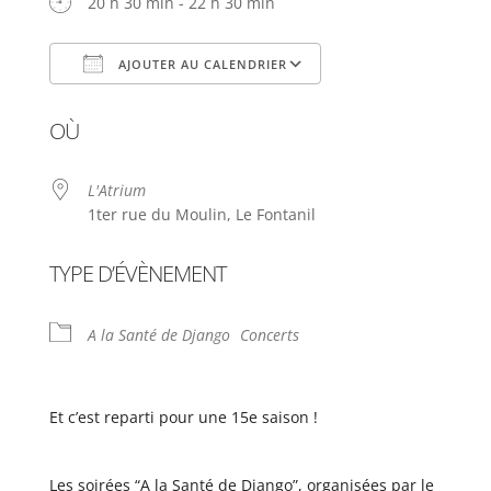
20 h 30 min - 22 h 30 min
AJOUTER AU CALENDRIER
Télécharger ICS
Calendrier Google
OÙ
L'Atrium
1ter rue du Moulin, Le Fontanil
TYPE D’ÉVÈNEMENT
A la Santé de Django
Concerts
Et c’est reparti pour une 15e saison !
Les soirées “A la Santé de Django”, organisées par le