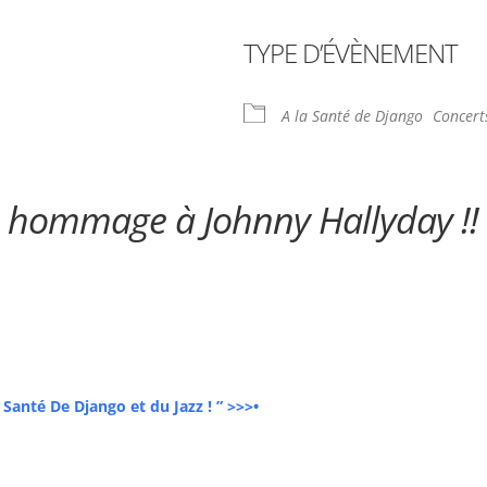
TYPE D’ÉVÈNEMENT
ndrier Google
iCalendar
A la Santé de Django
Concert
n hommage à Johnny Hallyday !!
Santé De Django et du Jazz ! ” >>>•