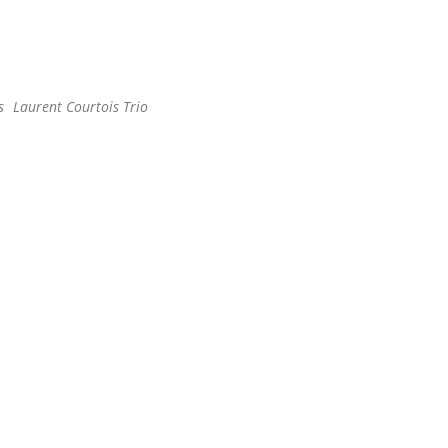
Office 365
Outlook Live
s
Laurent Courtois Trio