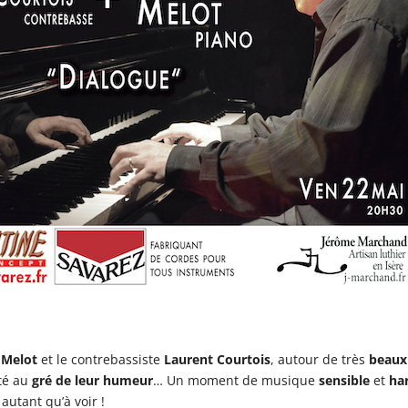
 Melot
et le contrebassiste
Laurent Courtois
, autour de très
beaux 
ité au
gré de leur humeur
… Un moment de musique
sensible
et
ha
autant qu’à voir !