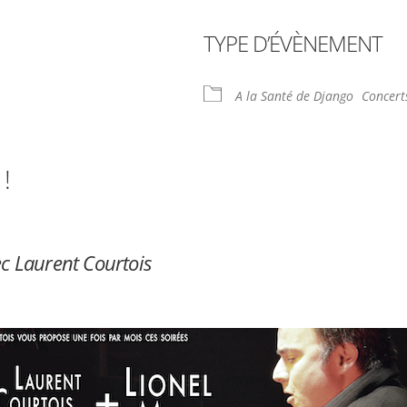
TYPE D’ÉVÈNEMENT
rier Google
iCalendar
Offi
A la Santé de Django
Concert
!
ec Laurent Courtois