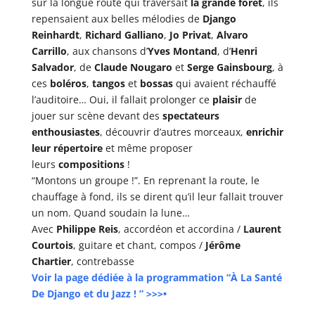
sur la longue route qui traversait
la grande forêt
, ils
repensaient aux belles mélodies de
Django
Reinhardt
,
Richard Galliano
,
Jo Privat
,
Alvaro
Carrillo
, aux chansons d’
Yves Montand
, d’
Henri
Salvador
, de
Claude Nougaro
et
Serge Gainsbourg
, à
ces
boléros
,
tangos
et
bossas
qui avaient réchauffé
l’auditoire… Oui, il fallait prolonger ce
plaisir
de
jouer sur scène devant des
spectateurs
enthousiastes
, découvrir d’autres morceaux,
enrichir
leur répertoire
et même proposer
leurs
compositions
!
“Montons un groupe !”. En reprenant la route, le
chauffage à fond, ils se dirent qu’il leur fallait trouver
un nom. Quand soudain la lune…
Avec
Philippe Reis
, accordéon et accordina /
Laurent
Courtois
, guitare et chant, compos /
Jérôme
Chartier
, contrebasse
Voir la page dédiée à la programmation “À La Santé
De Django et du Jazz ! ” >>>•