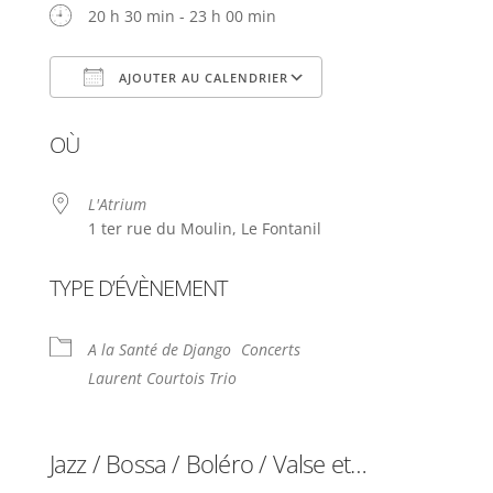
20 h 30 min - 23 h 00 min
AJOUTER AU CALENDRIER
Télécharger ICS
Calendrier Google
OÙ
L'Atrium
1 ter rue du Moulin, Le Fontanil
TYPE D’ÉVÈNEMENT
A la Santé de Django
Concerts
Laurent Courtois Trio
Jazz / Bossa / Boléro / Valse et…