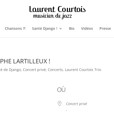
Chansons ?!
Santé Django !
Bio
Vidéos
Presse
OPHE LARTILLEUX !
té de Django
,
Concert privé
,
Concerts
,
Laurent Courtois Trio
OÙ
Concert privé
,