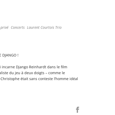
ce 365
Outlook Live
 privé
Concerts
Laurent Courtois Trio
DE DJANGO !
i incarne Django Reinhardt dans le film
aliste du jeu à deux doigts – comme le
 Christophe était sans conteste l’homme idéal