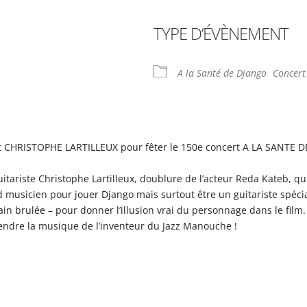
TYPE D’ÉVÈNEMENT
rier Google
iCalendar
Offi
A la Santé de Django
Concert
t CHRISTOPHE LARTILLEUX pour fêter le 150e concert A LA SANTE 
tariste Christophe Lartilleux, doublure de l’acteur Reda Kateb, qu
d musicien pour jouer Django mais surtout être un guitariste spéci
n brulée – pour donner l’illusion vrai du personnage dans le film.
rendre la musique de l’inventeur du Jazz Manouche !