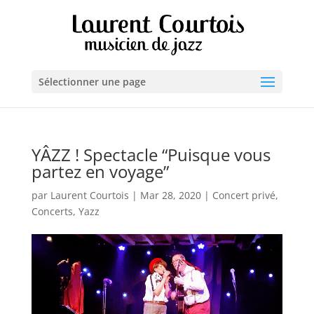
Sélectionner une page
YÂZZ ! Spectacle “Puisque vous
partez en voyage”
par
Laurent Courtois
|
Mar 28, 2020
|
Concert privé
,
Concerts
,
Yazz