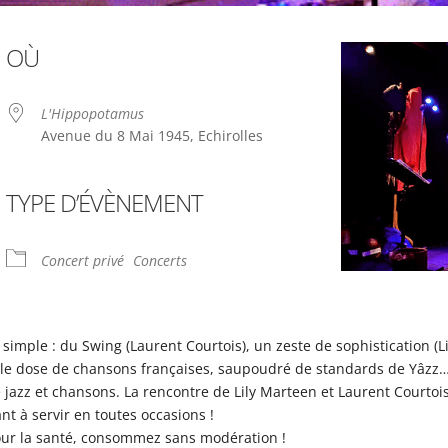
OÙ
L'Hippopotamus
Avenue du 8 Mai 1945, Echirolles
TYPE D’ÉVÈNEMENT
ndrier Google
iCalendar
Concert privé
Concerts
te simple : du Swing (Laurent Courtois), un zeste de sophistication (
elle dose de chansons françaises, saupoudré de standards de Yâz
 jazz et chansons. La rencontre de Lily Marteen et Laurent Courtoi
t à servir en toutes occasions !
our la santé, consommez sans modération !