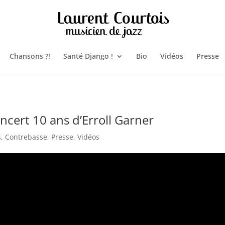
Chansons ?!
Santé Django !
Bio
Vidéos
Presse
ert 10 ans d’Erroll Garner
s
,
Contrebasse
,
Presse
,
Vidéos