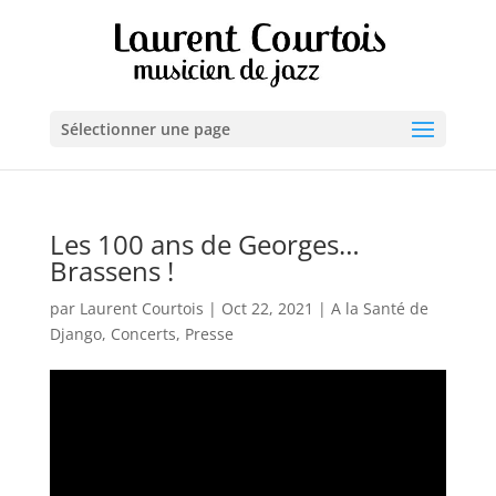
Sélectionner une page
Les 100 ans de Georges…
Brassens !
par
Laurent Courtois
|
Oct 22, 2021
|
A la Santé de
Django
,
Concerts
,
Presse