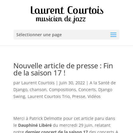
Sélectionner une page
Nouvelle article de presse : Fin
de la saison 17 !
par
Laurent Courtois
|
Juin 30, 2022
|
A la Santé de
Django
,
chanson
,
Compositions
,
Concerts
,
Django
Swing
,
Laurent Courtois Trio
,
Presse
,
Vidéos
Merci à Patrick Delmotte pour cet article paru dans
le
Dauphiné Libéré
du mercredi 29 juin, relatant
notre
dernier concert de la saison 17
des concerts A