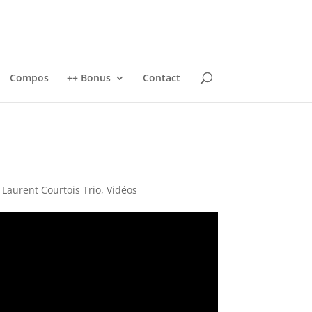
Compos
++ Bonus
Contact
,
Laurent Courtois Trio
,
Vidéos