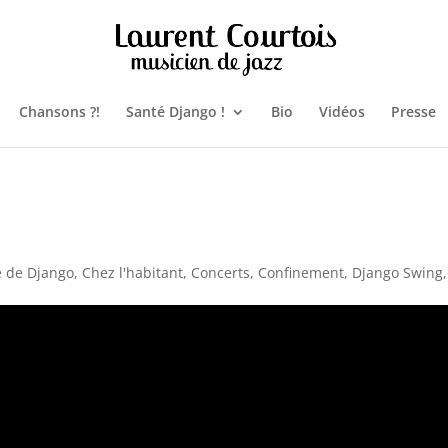
Chansons ?!
Santé Django !
Bio
Vidéos
Presse
é de Django
,
Chez l'habitant
,
Concerts
,
Confinement
,
Django Swing