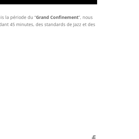
is la période du “
Grand Confinement
”, nous
dant 45 minutes, des standards de Jazz et des