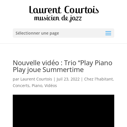
Sélectionner une page
Nouvelle vidéo : Trio “Play Piano
Play joue Summertime
par
Laurent Courtois
|
Juil 23, 2022
|
Chez l'habitant
,
Concerts
,
Piano
,
Vidéos