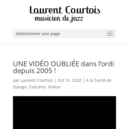
Sélectionner une page
UNE VIDÉO OUBLIÉE dans l’ordi
depuis 2005 !
par
Laurent Courtois
|
Oct 31, 2020
|
A la Santé de
Django
,
Concerts
,
Vidéos