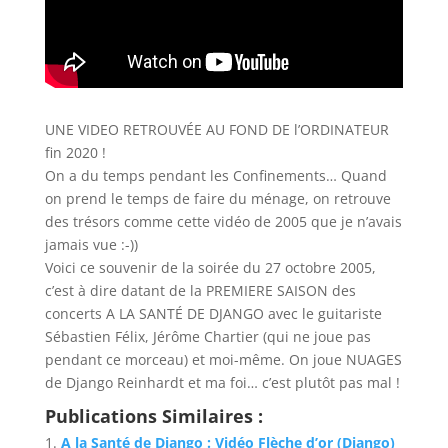
UNE VIDEO RETROUVÉE AU FOND DE l’ORDINATEUR
fin 2020 !
On a du temps pendant les Confinements… Quand
on prend le temps de faire du ménage, on retrouve
des trésors comme cette vidéo de 2005 que je n’avais
jamais vue :-))
Voici ce souvenir de la soirée du 27 octobre 2005,
c’est à dire datant de la PREMIERE SAISON des
concerts A LA SANTÉ DE DJANGO avec le guitariste
Sébastien Félix, Jérôme Chartier (qui ne joue pas
pendant ce morceau) et moi-même. On joue NUAGES
de Django Reinhardt et ma foi… c’est plutôt pas mal !
Publications Similaires :
A la Santé de Django : Vidéo Flèche d’or (Django)