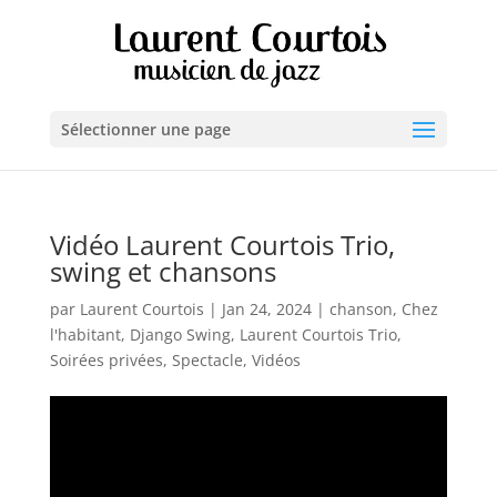
Sélectionner une page
Vidéo Laurent Courtois Trio,
swing et chansons
par
Laurent Courtois
|
Jan 24, 2024
|
chanson
,
Chez
l'habitant
,
Django Swing
,
Laurent Courtois Trio
,
Soirées privées
,
Spectacle
,
Vidéos