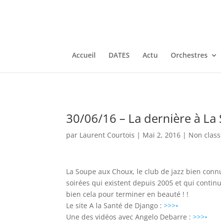
Accueil
DATES
Actu
Orchestres
30/06/16 – La dernière à La
par
Laurent Courtois
|
Mai 2, 2016
|
Non clas
La Soupe aux Choux, le club de jazz bien conn
soirées qui existent depuis 2005 et qui contin
bien cela pour terminer en beauté ! !
Le site A la Santé de Django :
>>>•
Une des vidéos avec Angelo Debarre :
>>>•