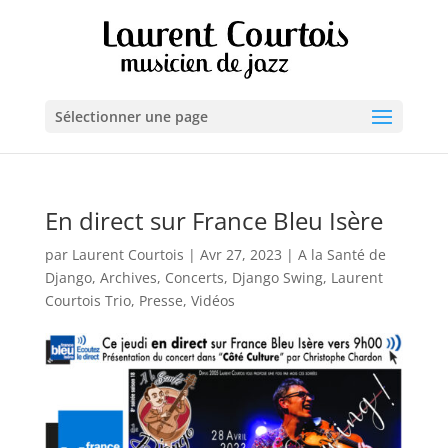
Sélectionner une page
En direct sur France Bleu Isère
par
Laurent Courtois
|
Avr 27, 2023
|
A la Santé de
Django
,
Archives
,
Concerts
,
Django Swing
,
Laurent
Courtois Trio
,
Presse
,
Vidéos