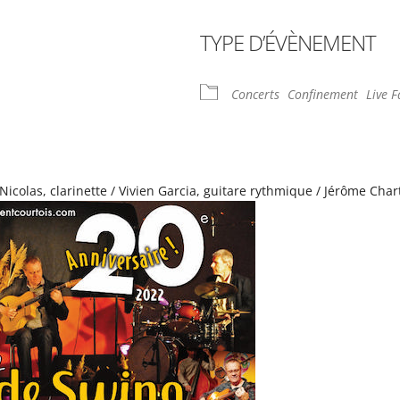
TYPE D’ÉVÈNEMENT
rier Google
iCalendar
Offi
Concerts
Confinement
Live 
icolas, clarinette / Vivien Garcia, guitare rythmique / Jérôme Chart