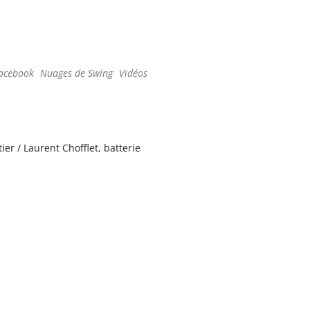
ce 365
Outlook Live
Facebook
Nuages de Swing
Vidéos
ier / Laurent Chofflet, batterie