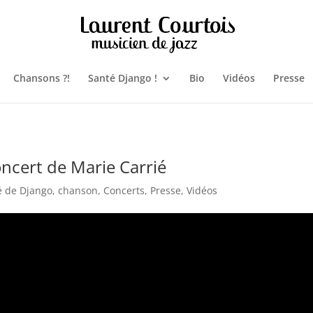
Chansons ?!
Santé Django !
Bio
Vidéos
Presse
oncert de Marie Carrié
é de Django
,
chanson
,
Concerts
,
Presse
,
Vidéos